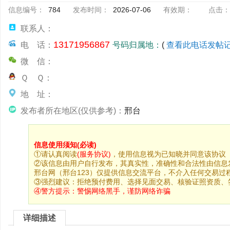
信息编号：
784
发布时间：
2026-07-06
有效期：
点击：
联系人：
13171956867
电 话：
号码归属地：
(
查看此电话发帖
微 信：
Ｑ Ｑ：
地 址：
发布者所在地区(仅供参考)：
邢台
信息使用须知(必读)
①请认真阅读
(服务协议)
，使用信息视为已知晓并同意该协议
②该信息由用户自行发布，其真实性，准确性和合法性由信息
邢台网（邢台123）仅提供信息交流平台，不介入任何交易过
③强烈建议：拒绝预付费用、选择见面交易、核验证照资质、
④警方提示：
警惕网络黑手，谨防网络诈骗
详细描述