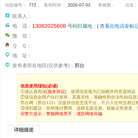
信息编号：
772
发布时间：
2026-07-02
有效期：
点击：
联系人：
13082025608
电 话：
号码归属地：
(
查看此电话发帖
微 信：
Ｑ Ｑ：
地 址：
发布者所在地区(仅供参考)：
邢台
信息使用须知(必读)
①请认真阅读
(服务协议)
，使用信息视为已知晓并同意该协议
②该信息由用户自行发布，其真实性，准确性和合法性由信息
邢台网（邢台123）仅提供信息交流平台，不介入任何交易过
③强烈建议：拒绝预付费用、选择见面交易、核验证照资质、
④警方提示：
警惕网络黑手，谨防网络诈骗
详细描述