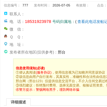
信息编号：
777
发布时间：
2026-07-05
有效期：
点击：
联系人：
18531923978
电 话：
号码归属地：
(
查看此电话发帖
微 信：
Ｑ Ｑ：
地 址：
发布者所在地区(仅供参考)：
邢台
信息使用须知(必读)
①请认真阅读
(服务协议)
，使用信息视为已知晓并同意该协议
②该信息由用户自行发布，其真实性，准确性和合法性由信息
邢台网（邢台123）仅提供信息交流平台，不介入任何交易过
③强烈建议：拒绝预付费用、选择见面交易、核验证照资质、
④警方提示：
警惕网络黑手，谨防网络诈骗
详细描述