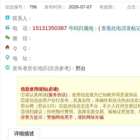
信息编号：
796
发布时间：
2026-07-07
有效期：
点击：
联系人：
15131350387
电 话：
号码归属地：
(
查看此电话发帖
微 信：
Ｑ Ｑ：
地 址：
发布者所在地区(仅供参考)：
邢台
信息使用须知(必读)
①请认真阅读
(服务协议)
，使用信息视为已知晓并同意该协议
②该信息由用户自行发布，其真实性，准确性和合法性由信息
邢台网（邢台123）仅提供信息交流平台，不介入任何交易过
③强烈建议：拒绝预付费用、选择见面交易、核验证照资质、
④警方提示：
警惕网络黑手，谨防网络诈骗
详细描述